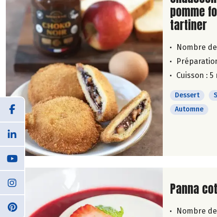
pomme fo
tartiner
Nombre de
Préparation
Cuisson : 5
Dessert
Automne
Lire la su
Panna cot
Nombre de