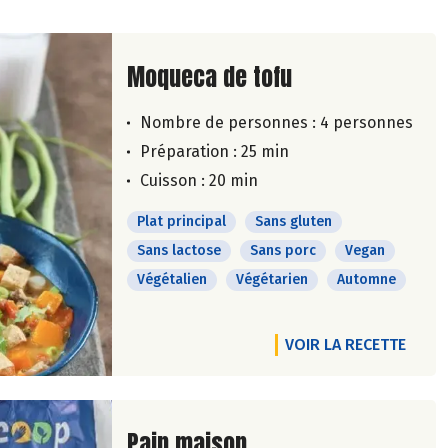
Lire la suite de la recette
Moqueca de tofu
Nombre de personnes :
4 personnes
Préparation : 25 min
Cuisson : 20 min
Plat principal
Sans gluten
Sans lactose
Sans porc
Vegan
Végétalien
Végétarien
Automne
VOIR LA RECETTE
Lire la suite de la recette
Pain maison