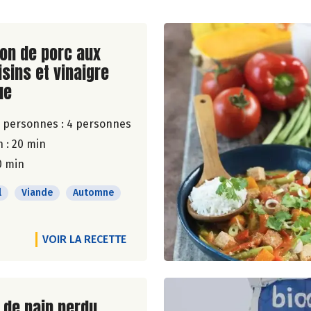
ite de la recette
non de porc aux
isins et vinaigre
ue
 personnes :
4 personnes
 : 20 min
0 min
l
Viande
Automne
VOIR LA RECETTE
ite de la recette
de pain perdu,