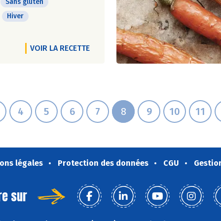
Sans gluten
Hiver
VOIR LA RECETTE
4
5
6
7
8
9
10
11
ons légales
Protection des données
CGU
Gestio
re sur