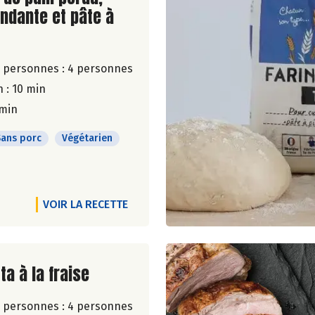
ndante et pâte à
 personnes :
4 personnes
 : 10 min
 min
Sans porc
Végétarien
VOIR LA RECETTE
ite de la recette
ta à la fraise
 personnes :
4 personnes