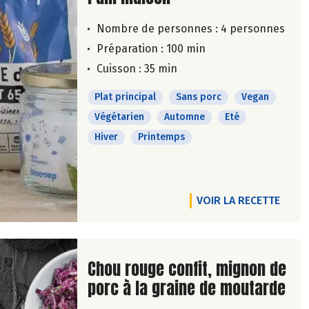
Nombre de personnes :
4 personnes
Préparation : 100 min
Cuisson : 35 min
Plat principal
Sans porc
Vegan
Végétarien
Automne
Eté
Hiver
Printemps
VOIR LA RECETTE
Lire la suite de la recette
Chou rouge confit, mignon de
porc à la graine de moutarde