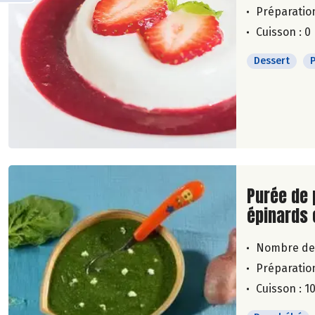
Préparation
Cuisson : 0
Dessert
Lire la su
Purée de 
épinards 
Nombre de
Préparation
Cuisson : 1