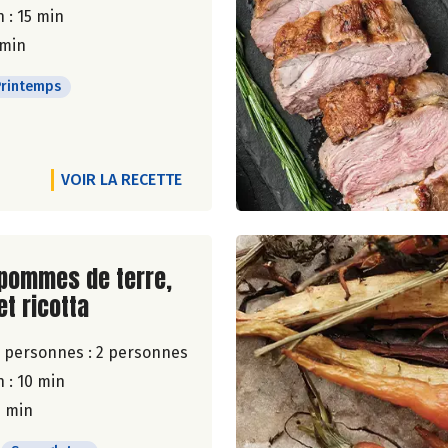
 : 15 min
 min
Printemps
VOIR LA RECETTE
ite de la recette
pommes de terre,
et ricotta
 personnes :
2 personnes
 : 10 min
0 min