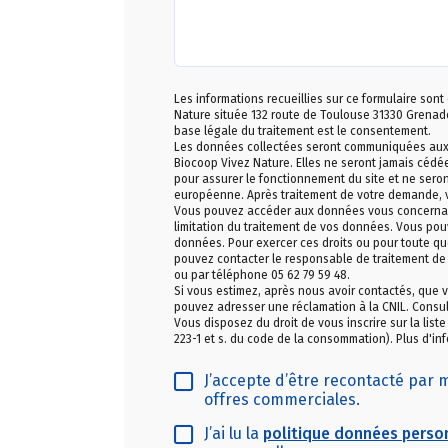
Les informations recueillies sur ce formulaire sont
Nature située 132 route de Toulouse 31330 Grena
base légale du traitement est le consentement.
Les données collectées seront communiquées aux se
Biocoop Vivez Nature. Elles ne seront jamais cédée
pour assurer le fonctionnement du site et ne sero
européenne. Après traitement de votre demande,
Vous pouvez accéder aux données vous concernant, 
limitation du traitement de vos données. Vous pou
données. Pour exercer ces droits ou pour toute que
pouvez contacter le responsable de traitement de
ou par téléphone 05 62 79 59 48.
Si vous estimez, après nous avoir contactés, que v
pouvez adresser une réclamation à la CNIL. Consul
Vous disposez du droit de vous inscrire sur la list
223-1 et s. du code de la consommation). Plus d'inf
J’accepte d’être recontacté par
offres commerciales.
J’ai lu la
politique données perso