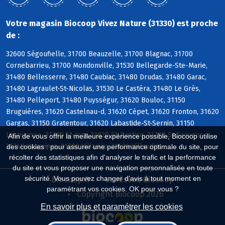
Votre magasin Biocoop Vivez Nature (31330) est proche
de :
32600 Ségoufielle, 31700 Beauzelle, 31700 Blagnac, 31700
Cornebarrieu, 31700 Mondonville, 31530 Bellegarde-Ste-Marie,
31480 Bellesserre, 31480 Caubiac, 31480 Drudas, 31480 Garac,
31480 Lagraulet-St-Nicolas, 31530 Le Castéra, 31480 Le Grès,
31480 Pelleport, 31480 Puysségur, 31620 Bouloc, 31150
Bruguières, 31620 Castelnau-d, 31620 Cépet, 31620 Fronton, 31620
Gargas, 31150 Gratentour, 31620 Labastide-St-Sernin, 31150
Lespinasse, 31790 St-Jory, 31620 St-Rustice, 31790 St-Sauveur,
Afin de vous offrir la meilleure expérience possible, Biocoop utilise
31340 Vacquiers, 31380 Villariès, 31620 Villaudric
des cookies : pour assurer une performance optimale du site, pour
récolter des statistiques afin d'analyser le trafic et la performance
du site et vous proposer une navigation personnalisée en toute
sécurité. Vous pouvez changer d'avis à tout moment en
Biocoop.fr
Le réseau Biocoop
paramétrant vos cookies. OK pour vous ?
Copyright Biocoop 2026
En savoir plus et paramétrer les cookies