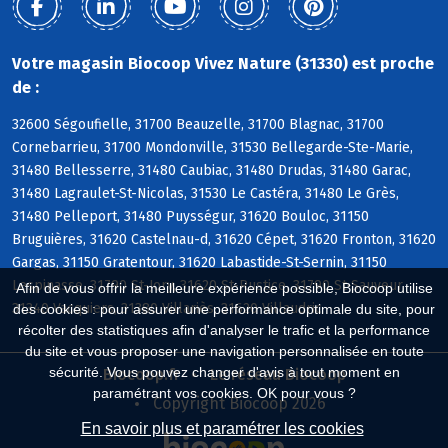
Votre magasin Biocoop Vivez Nature (31330) est proche
de :
32600 Ségoufielle, 31700 Beauzelle, 31700 Blagnac, 31700
Cornebarrieu, 31700 Mondonville, 31530 Bellegarde-Ste-Marie,
31480 Bellesserre, 31480 Caubiac, 31480 Drudas, 31480 Garac,
31480 Lagraulet-St-Nicolas, 31530 Le Castéra, 31480 Le Grès,
31480 Pelleport, 31480 Puysségur, 31620 Bouloc, 31150
Bruguières, 31620 Castelnau-d, 31620 Cépet, 31620 Fronton, 31620
Gargas, 31150 Gratentour, 31620 Labastide-St-Sernin, 31150
Lespinasse, 31790 St-Jory, 31620 St-Rustice, 31790 St-Sauveur,
Afin de vous offrir la meilleure expérience possible, Biocoop utilise
31340 Vacquiers, 31380 Villariès, 31620 Villaudric
des cookies : pour assurer une performance optimale du site, pour
récolter des statistiques afin d'analyser le trafic et la performance
du site et vous proposer une navigation personnalisée en toute
sécurité. Vous pouvez changer d'avis à tout moment en
Biocoop.fr
Le réseau Biocoop
paramétrant vos cookies. OK pour vous ?
Copyright Biocoop 2026
En savoir plus et paramétrer les cookies