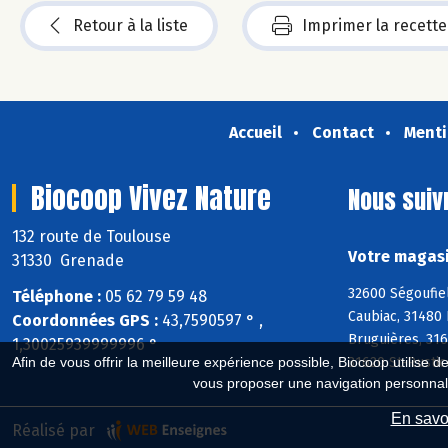
Retour à la liste
Imprimer la recette
Accueil
Contact
Menti
Biocoop Vivez Nature
Nous suiv
132 route de Toulouse
Votre magasi
31330 Grenade
32600 Ségoufiel
Téléphone :
05 62 79 59 48
Caubiac, 31480 
Coordonnées GPS :
43,7590597 ° ,
Bruguières, 316
1,30025939999996 °
31620 St-Rustic
Afin de vous offrir la meilleure expérience possible, Biocoop utilise d
vous proposer une navigation personnal
En savoi
Réalisé par