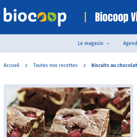
Biocoop V
Le magasin
Agen
Accueil
Toutes nos recettes
Biscuits au chocolat 