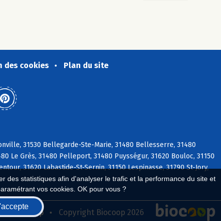
n des cookies
Plan du site
nville, 31530 Bellegarde-Ste-Marie, 31480 Bellesserre, 31480
1480 Le Grès, 31480 Pelleport, 31480 Puysségur, 31620 Bouloc, 31150
ntour, 31620 Labastide-St-Sernin, 31150 Lespinasse, 31790 St-Jory,
 des statistiques afin d'analyser le trafic et la performance du site et
paramétrant vos cookies. OK pour vous ?
'accepte
seau Biocoop
Copyright Biocoop 2026