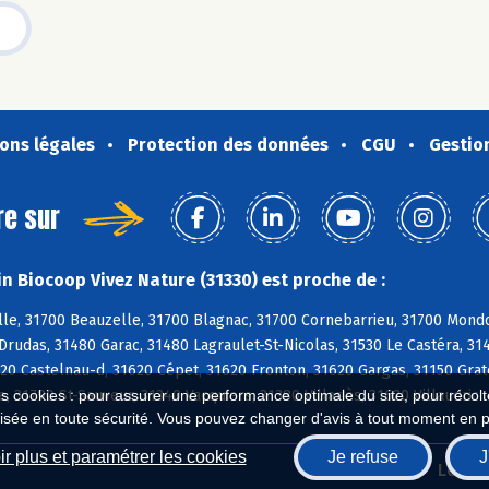
ons légales
Protection des données
CGU
Gestio
re sur
n Biocoop Vivez Nature (31330) est proche de :
le, 31700 Beauzelle, 31700 Blagnac, 31700 Cornebarrieu, 31700 Mondo
Drudas, 31480 Garac, 31480 Lagraulet-St-Nicolas, 31530 Le Castéra, 3
20 Castelnau-d, 31620 Cépet, 31620 Fronton, 31620 Gargas, 31150 Grate
e, 31790 St-Sauveur, 31340 Vacquiers, 31380 Villariès, 31620 Villaudric
es cookies : pour assurer une performance optimale du site, pour récolter
isée en toute sécurité. Vous pouvez changer d'avis à tout moment en 
r plus et paramétrer les cookies
Je refuse
J
Biocoop.fr
Le ré