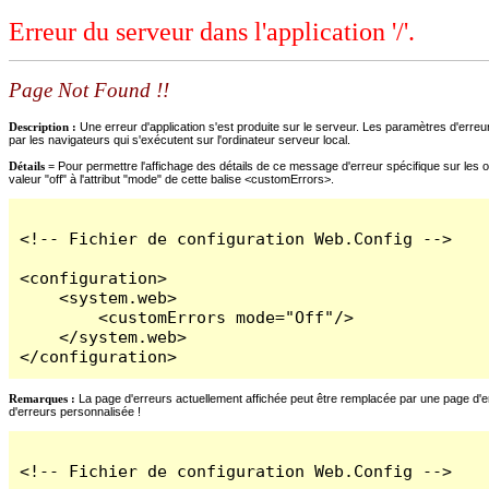
Erreur du serveur dans l'application '/'.
Page Not Found !!
Description :
Une erreur d'application s'est produite sur le serveur. Les paramètres d'erreur
par les navigateurs qui s'exécutent sur l'ordinateur serveur local.
Détails =
Pour permettre l'affichage des détails de ce message d'erreur spécifique sur les o
valeur "off" à l'attribut "mode" de cette balise <customErrors>.
<!-- Fichier de configuration Web.Config -->

<configuration>

    <system.web>

        <customErrors mode="Off"/>

    </system.web>

</configuration>
Remarques :
La page d'erreurs actuellement affichée peut être remplacée par une page d'erre
d'erreurs personnalisée !
<!-- Fichier de configuration Web.Config -->
