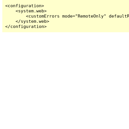
<configuration>

    <system.web>

        <customErrors mode="RemoteOnly" defaultR
    </system.web>

</configuration>