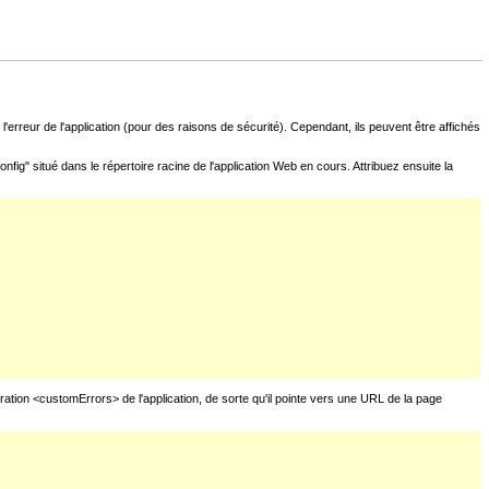
l'erreur de l'application (pour des raisons de sécurité). Cependant, ils peuvent être affichés
fig" situé dans le répertoire racine de l'application Web en cours. Attribuez ensuite la
uration <customErrors> de l'application, de sorte qu'il pointe vers une URL de la page