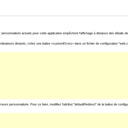
 personnalisés actuels pour cette application empêchent l'affichage à distance des détails de 
rdinateurs distants, créez une balise <customErrors> dans un fichier de configuration "web.con
urs personnalisée. Pour ce faire, modifiez l'attribut "defaultRedirect" de la balise de config