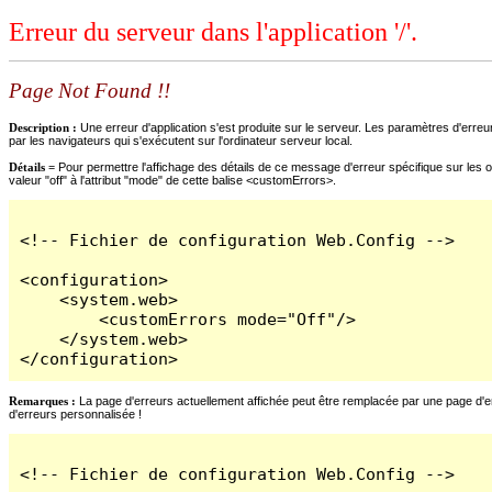
Erreur du serveur dans l'application '/'.
Page Not Found !!
Description :
Une erreur d'application s'est produite sur le serveur. Les paramètres d'erreur
par les navigateurs qui s'exécutent sur l'ordinateur serveur local.
Détails =
Pour permettre l'affichage des détails de ce message d'erreur spécifique sur les o
valeur "off" à l'attribut "mode" de cette balise <customErrors>.
<!-- Fichier de configuration Web.Config -->

<configuration>

    <system.web>

        <customErrors mode="Off"/>

    </system.web>

</configuration>
Remarques :
La page d'erreurs actuellement affichée peut être remplacée par une page d'erre
d'erreurs personnalisée !
<!-- Fichier de configuration Web.Config -->
