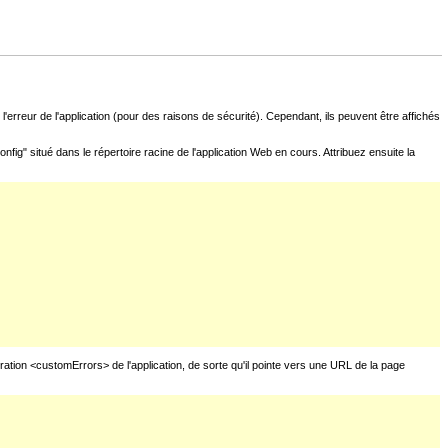
l'erreur de l'application (pour des raisons de sécurité). Cependant, ils peuvent être affichés
fig" situé dans le répertoire racine de l'application Web en cours. Attribuez ensuite la
uration <customErrors> de l'application, de sorte qu'il pointe vers une URL de la page