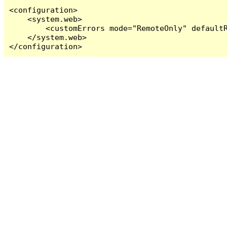
<configuration>

    <system.web>

        <customErrors mode="RemoteOnly" defaultR
    </system.web>

</configuration>