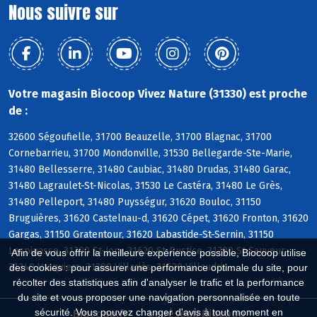
Nous suivre sur
Votre magasin Biocoop Vivez Nature (31330) est proche
de :
32600 Ségoufielle, 31700 Beauzelle, 31700 Blagnac, 31700
Cornebarrieu, 31700 Mondonville, 31530 Bellegarde-Ste-Marie,
31480 Bellesserre, 31480 Caubiac, 31480 Drudas, 31480 Garac,
31480 Lagraulet-St-Nicolas, 31530 Le Castéra, 31480 Le Grès,
31480 Pelleport, 31480 Puysségur, 31620 Bouloc, 31150
Bruguières, 31620 Castelnau-d, 31620 Cépet, 31620 Fronton, 31620
Gargas, 31150 Gratentour, 31620 Labastide-St-Sernin, 31150
Lespinasse, 31790 St-Jory, 31620 St-Rustice, 31790 St-Sauveur,
Afin de vous offrir la meilleure expérience possible, Biocoop utilise
31340 Vacquiers, 31380 Villariès, 31620 Villaudric
des cookies : pour assurer une performance optimale du site, pour
récolter des statistiques afin d'analyser le trafic et la performance
du site et vous proposer une navigation personnalisée en toute
sécurité. Vous pouvez changer d'avis à tout moment en
Biocoop.fr
Le réseau Biocoop