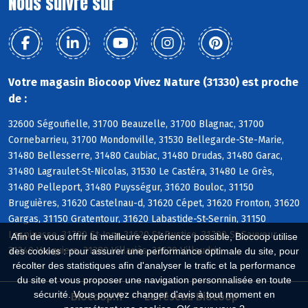
Nous suivre sur
Votre magasin Biocoop Vivez Nature (31330) est proche
de :
32600 Ségoufielle, 31700 Beauzelle, 31700 Blagnac, 31700
Cornebarrieu, 31700 Mondonville, 31530 Bellegarde-Ste-Marie,
31480 Bellesserre, 31480 Caubiac, 31480 Drudas, 31480 Garac,
31480 Lagraulet-St-Nicolas, 31530 Le Castéra, 31480 Le Grès,
31480 Pelleport, 31480 Puysségur, 31620 Bouloc, 31150
Bruguières, 31620 Castelnau-d, 31620 Cépet, 31620 Fronton, 31620
Gargas, 31150 Gratentour, 31620 Labastide-St-Sernin, 31150
Lespinasse, 31790 St-Jory, 31620 St-Rustice, 31790 St-Sauveur,
Afin de vous offrir la meilleure expérience possible, Biocoop utilise
31340 Vacquiers, 31380 Villariès, 31620 Villaudric
des cookies : pour assurer une performance optimale du site, pour
récolter des statistiques afin d'analyser le trafic et la performance
du site et vous proposer une navigation personnalisée en toute
sécurité. Vous pouvez changer d'avis à tout moment en
Biocoop.fr
Le réseau Biocoop