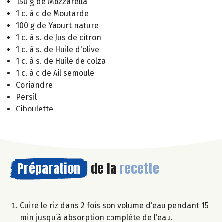
150 g de Mozzarella
1 c. à c de Moutarde
100 g de Yaourt nature
1 c. à s. de Jus de citron
1 c. à s. de Huile d'olive
1 c. à s. de Huile de colza
1 c. à c de Ail semoule
Coriandre
Persil
Ciboulette
Préparation
de la
recette
Cuire le riz dans 2 fois son volume d’eau pendant 15
min jusqu’à absorption complète de l’eau.