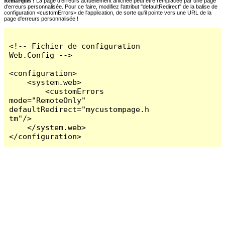
Remarques :
La page d'erreurs actuellement affichée peut être remplacée par une page
d'erreurs personnalisée. Pour ce faire, modifiez l'attribut "defaultRedirect" de la balise de
configuration <customErrors> de l'application, de sorte qu'il pointe vers une URL de la
page d'erreurs personnalisée !
<!-- Fichier de configuration 
Web.Config -->

<configuration>

    <system.web>

        <customErrors 
mode="RemoteOnly" 
defaultRedirect="mycustompage.h
tm"/>

    </system.web>

</configuration>