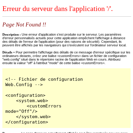
Erreur du serveur dans l'application '/'.
Page Not Found !!
Description :
Une erreur d'application s'est produite sur le serveur. Les paramètres
d'erreur personnalisés actuels pour cette application empêchent l'affichage à distance
des détails de l'erreur de l'application (pour des raisons de sécurité). Cependant, ils
peuvent être affichés par les navigateurs qui s'exécutent sur l'ordinateur serveur local.
Détails =
Pour permettre l'affichage des détails de ce message d'erreur spécifique sur les
ordinateurs distants, créez une balise <customErrors> dans un fichier de configuration
"web.config" situé dans le répertoire racine de l'application Web en cours. Attribuez
ensuite la valeur "off" à l'attribut "mode" de cette balise <customErrors>.
<!-- Fichier de configuration 
Web.Config -->

<configuration>

    <system.web>

        <customErrors 
mode="Off"/>

    </system.web>

</configuration>