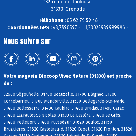
132 route de Toulouse
31330 Grenade
Téléphone :
05 62 79 59 48
Coordonnées GPS :
43,7590597 ° , 1,30025939999996 °
Nous suivre sur
Votre magasin Biocoop Vivez Nature (31330) est proche
de :
32600 Ségoufielle, 31700 Beauzelle, 31700 Blagnac, 31700
Cornebarrieu, 31700 Mondonville, 31530 Bellegarde-Ste-Marie,
31480 Bellesserre, 31480 Caubiac, 31480 Drudas, 31480 Garac,
31480 Lagraulet-St-Nicolas, 31530 Le Castéra, 31480 Le Grès,
31480 Pelleport, 31480 Puysségur, 31620 Bouloc, 31150
Bruguières, 31620 Castelnau-d, 31620 Cépet, 31620 Fronton, 31620