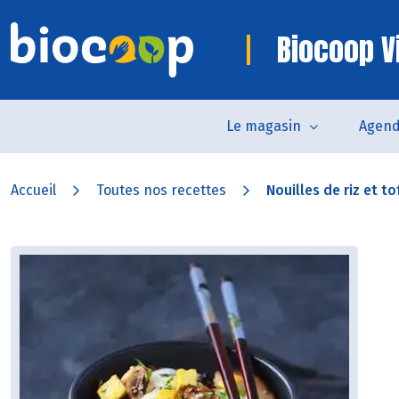
Biocoop V
Le magasin
Agen
Accueil
Toutes nos recettes
Nouilles de riz et tof