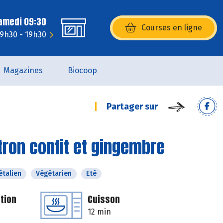
Samedi 09:30
Courses en ligne
(s’ouvre dans une nouvelle fenêtr
 9h30 - 19h30
Magazines
Biocoop
Partager sur
itron confit et gingembre
étalien
Végétarien
Eté
tion
Cuisson
12 min