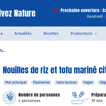
ivez Nature
Prochaine ouverture : 
Vendredi :
da
Actualités
Recettes
Producteurs
u...
Nouilles de riz et tofu mariné c
Plat principal
Flexitarien
Sans lactose
Vegan
Vég
Nombre de personnes
Prépara
4 personnes
10 min