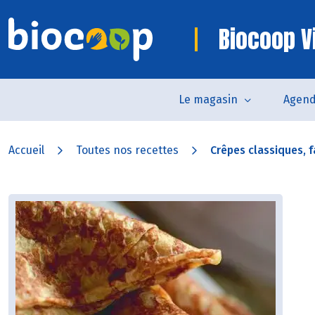
Biocoop V
Le magasin
Agen
Accueil
Toutes nos recettes
Crêpes classiques, fa