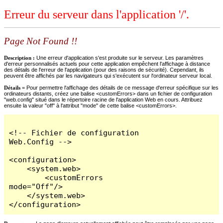
Erreur du serveur dans l'application '/'.
Page Not Found !!
Description :
Une erreur d'application s'est produite sur le serveur. Les paramètres
d'erreur personnalisés actuels pour cette application empêchent l'affichage à distance
des détails de l'erreur de l'application (pour des raisons de sécurité). Cependant, ils
peuvent être affichés par les navigateurs qui s'exécutent sur l'ordinateur serveur local.
Détails =
Pour permettre l'affichage des détails de ce message d'erreur spécifique sur les
ordinateurs distants, créez une balise <customErrors> dans un fichier de configuration
"web.config" situé dans le répertoire racine de l'application Web en cours. Attribuez
ensuite la valeur "off" à l'attribut "mode" de cette balise <customErrors>.
<!-- Fichier de configuration 
Web.Config -->

<configuration>

    <system.web>

        <customErrors 
mode="Off"/>

    </system.web>

</configuration>