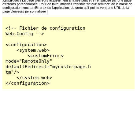
Remarques :
La page d'erreurs actuellement affichée peut être remplacée par une page
d'erreurs personnalisée. Pour ce faire, modifiez l'attribut "defaultRedirect" de la balise de
configuration <customErrors> de l'application, de sorte qu'il pointe vers une URL de la
page d'erreurs personnalisée !
<!-- Fichier de configuration 
Web.Config -->

<configuration>

    <system.web>

        <customErrors 
mode="RemoteOnly" 
defaultRedirect="mycustompage.h
tm"/>

    </system.web>

</configuration>