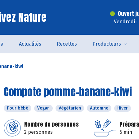
ivez Nature
Ouvert j
Vendredi :
da
Actualités
Recettes
Producteurs
nane-kiwi
Compote pomme-banane-kiwi
Pour bébé
Vegan
Végétarien
Automne
Hiver
Nombre de personnes
Prépara
2 personnes
5 min