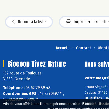
Retour à la liste
Imprimer la recette
Accueil
Contact
Menti
Biocoop Vivez Nature
Nous suiv
132 route de Toulouse
Votre magasi
31330 Grenade
32600 Ségoufiel
Téléphone :
05 62 79 59 48
Caubiac, 31480 
Coordonnées GPS :
43,7590597 ° ,
Bruguières, 316
1,30025939999996 °
31620 St-Rustic
Afin de vous offrir la meilleure expérience possible, Biocoop utilise d
vous proposer une navigation personnal