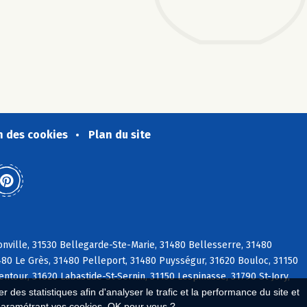
n des cookies
Plan du site
nville, 31530 Bellegarde-Ste-Marie, 31480 Bellesserre, 31480
1480 Le Grès, 31480 Pelleport, 31480 Puysségur, 31620 Bouloc, 31150
ntour, 31620 Labastide-St-Sernin, 31150 Lespinasse, 31790 St-Jory,
 des statistiques afin d'analyser le trafic et la performance du site et
paramétrant vos cookies. OK pour vous ?