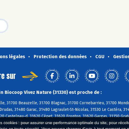
ons légales
Protection des données
CGU
Gestio
re sur
n Biocoop Vivez Nature (31330) est proche de :
le, 31700 Beauzelle, 31700 Blagnac, 31700 Cornebarrieu, 31700 Mondo
Drudas, 31480 Garac, 31480 Lagraulet-St-Nicolas, 31530 Le Castéra, 3
20 Castelnau-d, 31620 Cépet, 31620 Fronton, 31620 Gargas, 31150 Grate
e, 31790 St-Sauveur, 31340 Vacquiers, 31380 Villariès, 31620 Villaudric
es cookies : pour assurer une performance optimale du site, pour récolter
isée en toute sécurité. Vous pouvez changer d'avis à tout moment en 