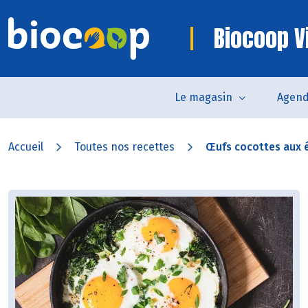
Biocoop V
Le magasin
Agen
Accueil
Toutes nos recettes
Œufs cocottes aux ép