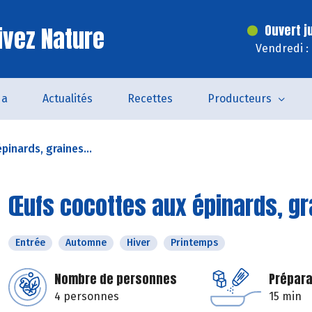
ivez Nature
Ouvert j
Vendredi :
da
Actualités
Recettes
Producteurs
inards, graines...
Œufs cocottes aux épinards, g
Entrée
Automne
Hiver
Printemps
Nombre de personnes
Prépara
4 personnes
15 min