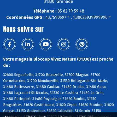
31330 Grenade
Téléphone :
05 62 79 59 48
Coordonnées GPS :
43,7590597 ° , 1,30025939999996 °
Nous suivre sur
Votre magasin Biocoop Vivez Nature (31330) est proche
de :
32600 Ségoufielle, 31700 Beauzelle, 31700 Blagnac, 31700
Cornebarrieu, 31700 Mondonville, 31530 Bellegarde-Ste-Marie,
31480 Bellesserre, 31480 Caubiac, 31480 Drudas, 31480 Garac,
31480 Lagraulet-St-Nicolas, 31530 Le Castéra, 31480 Le Grès,
31480 Pelleport, 31480 Puysségur, 31620 Bouloc, 31150
Bruguières, 31620 Castelnau-d, 31620 Cépet, 31620 Fronton, 31620
Gargas, 31150 Gratentour, 31620 Labastide-St-Sernin, 31150
Lespinasse, 31790 St-Jory, 31620 St-Rustice, 31790 St-Sauveur,