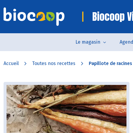
Biocoop V
Le magasin
Agen
Accueil
Toutes nos recettes
Papillote de racines