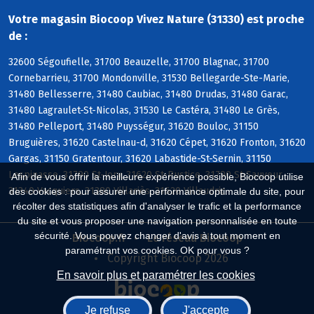
Votre magasin Biocoop Vivez Nature (31330) est proche
de :
32600 Ségoufielle, 31700 Beauzelle, 31700 Blagnac, 31700
Cornebarrieu, 31700 Mondonville, 31530 Bellegarde-Ste-Marie,
31480 Bellesserre, 31480 Caubiac, 31480 Drudas, 31480 Garac,
31480 Lagraulet-St-Nicolas, 31530 Le Castéra, 31480 Le Grès,
31480 Pelleport, 31480 Puysségur, 31620 Bouloc, 31150
Bruguières, 31620 Castelnau-d, 31620 Cépet, 31620 Fronton, 31620
Gargas, 31150 Gratentour, 31620 Labastide-St-Sernin, 31150
Lespinasse, 31790 St-Jory, 31620 St-Rustice, 31790 St-Sauveur,
Afin de vous offrir la meilleure expérience possible, Biocoop utilise
31340 Vacquiers, 31380 Villariès, 31620 Villaudric
des cookies : pour assurer une performance optimale du site, pour
récolter des statistiques afin d'analyser le trafic et la performance
du site et vous proposer une navigation personnalisée en toute
sécurité. Vous pouvez changer d'avis à tout moment en
Biocoop.fr
Le réseau Biocoop
paramétrant vos cookies. OK pour vous ?
Copyright Biocoop 2026
En savoir plus et paramétrer les cookies
Je refuse
J'accepte