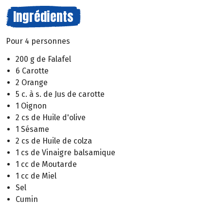
Ingrédients
Pour 4 personnes
200 g de Falafel
6 Carotte
2 Orange
5 c. à s. de Jus de carotte
1 Oignon
2 cs de Huile d'olive
1 Sésame
2 cs de Huile de colza
1 cs de Vinaigre balsamique
1 cc de Moutarde
1 cc de Miel
Sel
Cumin