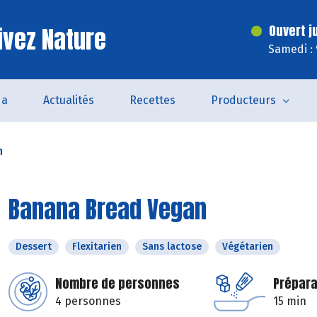
ivez Nature
Ouvert j
Samedi :
da
Actualités
Recettes
Producteurs
n
Banana Bread Vegan
Dessert
Flexitarien
Sans lactose
Végétarien
Nombre de personnes
Prépara
4 personnes
15 min