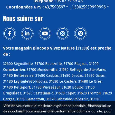
Téléphone :
05 62 79 59 48
Coordonnées GPS :
43,7590597 ° , 1,30025939999996 °
Nous suivre sur
Votre magasin Biocoop Vivez Nature (31330) est proche
de :
32600 Ségoufielle, 31700 Beauzelle, 31700 Blagnac, 31700
Cornebarrieu, 31700 Mondonville, 31530 Bellegarde-Ste-Marie,
31480 Bellesserre, 31480 Caubiac, 31480 Drudas, 31480 Garac,
31480 Lagraulet-St-Nicolas, 31530 Le Castéra, 31480 Le Grès,
31480 Pelleport, 31480 Puysségur, 31620 Bouloc, 31150
Bruguières, 31620 Castelnau-d, 31620 Cépet, 31620 Fronton, 31620
Gargas, 31150 Gratentour, 31620 Labastide-St-Sernin, 31150
Lespinasse, 31790 St-Jory, 31620 St-Rustice, 31790 St-Sauveur,
Afin de vous offrir la meilleure expérience possible, Biocoop utilise
31340 Vacquiers, 31380 Villariès, 31620 Villaudric
des cookies : pour assurer une performance optimale du site, pour