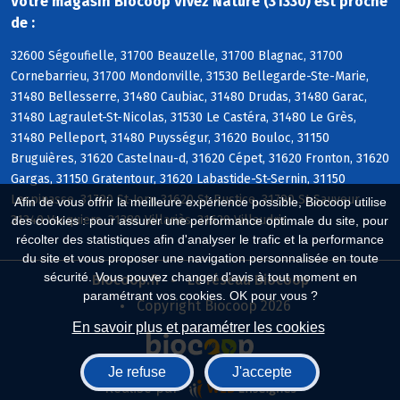
Votre magasin Biocoop Vivez Nature (31330) est proche
de :
32600 Ségoufielle, 31700 Beauzelle, 31700 Blagnac, 31700
Cornebarrieu, 31700 Mondonville, 31530 Bellegarde-Ste-Marie,
31480 Bellesserre, 31480 Caubiac, 31480 Drudas, 31480 Garac,
31480 Lagraulet-St-Nicolas, 31530 Le Castéra, 31480 Le Grès,
31480 Pelleport, 31480 Puysségur, 31620 Bouloc, 31150
Bruguières, 31620 Castelnau-d, 31620 Cépet, 31620 Fronton, 31620
Gargas, 31150 Gratentour, 31620 Labastide-St-Sernin, 31150
Lespinasse, 31790 St-Jory, 31620 St-Rustice, 31790 St-Sauveur,
Afin de vous offrir la meilleure expérience possible, Biocoop utilise
31340 Vacquiers, 31380 Villariès, 31620 Villaudric
des cookies : pour assurer une performance optimale du site, pour
récolter des statistiques afin d'analyser le trafic et la performance
du site et vous proposer une navigation personnalisée en toute
sécurité. Vous pouvez changer d'avis à tout moment en
Biocoop.fr
Le réseau Biocoop
paramétrant vos cookies. OK pour vous ?
Copyright Biocoop 2026
En savoir plus et paramétrer les cookies
Je refuse
J'accepte
Réalisé par