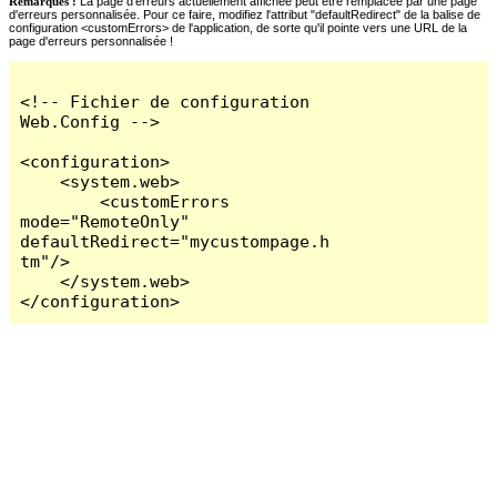
Remarques :
La page d'erreurs actuellement affichée peut être remplacée par une page
d'erreurs personnalisée. Pour ce faire, modifiez l'attribut "defaultRedirect" de la balise de
configuration <customErrors> de l'application, de sorte qu'il pointe vers une URL de la
page d'erreurs personnalisée !
<!-- Fichier de configuration 
Web.Config -->

<configuration>

    <system.web>

        <customErrors 
mode="RemoteOnly" 
defaultRedirect="mycustompage.h
tm"/>

    </system.web>

</configuration>