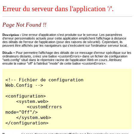
Erreur du serveur dans l'application '/'.
Page Not Found !!
Description :
Une erreur d'application s'est produite sur le serveur. Les paramètres
d'erreur personnalisés actuels pour cette application empêchent l'affichage à distance
des détails de l'erreur de l'application (pour des raisons de sécurité). Cependant, ils
peuvent être affichés par les navigateurs qui s'exécutent sur l'ordinateur serveur local.
Détails =
Pour permettre l'affichage des détails de ce message d'erreur spécifique sur les
ordinateurs distants, créez une balise <customErrors> dans un fichier de configuration
"web.config" situé dans le répertoire racine de l'application Web en cours. Attribuez
ensuite la valeur "off" à l'attribut "mode" de cette balise <customErrors>.
<!-- Fichier de configuration 
Web.Config -->

<configuration>

    <system.web>

        <customErrors 
mode="Off"/>

    </system.web>

</configuration>