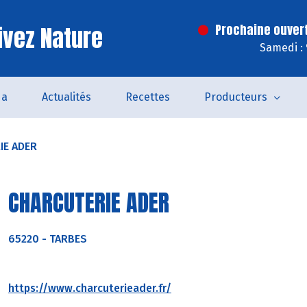
ivez Nature
Prochaine ouver
Samedi :
da
Actualités
Recettes
Producteurs
IE ADER
CHARCUTERIE ADER
65220
-
TARBES
https://www.charcuterieader.fr/