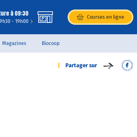
ture à 09:30
Courses en ligne
(s’ouvre dans une nouvelle fenêtr
 9h30 - 19h00
Magazines
Biocoop
Partager sur