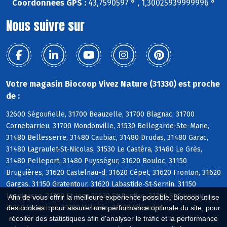
Coordonnées GPS :
43,7590597 ° , 1,30025939999996 °
Nous suivre sur
Votre magasin Biocoop Vivez Nature (31330) est proche
de :
32600 Ségoufielle, 31700 Beauzelle, 31700 Blagnac, 31700
Cornebarrieu, 31700 Mondonville, 31530 Bellegarde-Ste-Marie,
31480 Bellesserre, 31480 Caubiac, 31480 Drudas, 31480 Garac,
31480 Lagraulet-St-Nicolas, 31530 Le Castéra, 31480 Le Grès,
31480 Pelleport, 31480 Puysségur, 31620 Bouloc, 31150
Bruguières, 31620 Castelnau-d, 31620 Cépet, 31620 Fronton, 31620
Gargas, 31150 Gratentour, 31620 Labastide-St-Sernin, 31150
Lespinasse, 31790 St-Jory, 31620 St-Rustice, 31790 St-Sauveur,
Afin de vous offrir la meilleure expérience possible, Biocoop utilise
31340 Vacquiers, 31380 Villariès, 31620 Villaudric
des cookies : pour assurer une performance optimale du site, pour
récolter des statistiques afin d'analyser le trafic et la performance