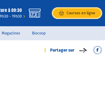
ture à 09:30
Courses en ligne
(s’ouvre dans une nouvelle fenêtr
 9h30 - 19h30
Magazines
Biocoop
Partager sur