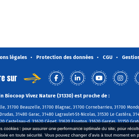
ons légales
Protection des données
CGU
Gestio
re sur
n Biocoop Vivez Nature (31330) est proche de :
le, 31700 Beauzelle, 31700 Blagnac, 31700 Cornebarrieu, 31700 Mondo
Drudas, 31480 Garac, 31480 Lagraulet-St-Nicolas, 31530 Le Castéra, 3
20 Castelnau-d, 31620 Cépet, 31620 Fronton, 31620 Gargas, 31150 Grate
e, 31790 St-Sauveur, 31340 Vacquiers, 31380 Villariès, 31620 Villaudric
es cookies : pour assurer une performance optimale du site, pour récolter
isée en toute sécurité. Vous pouvez changer d'avis à tout moment en 