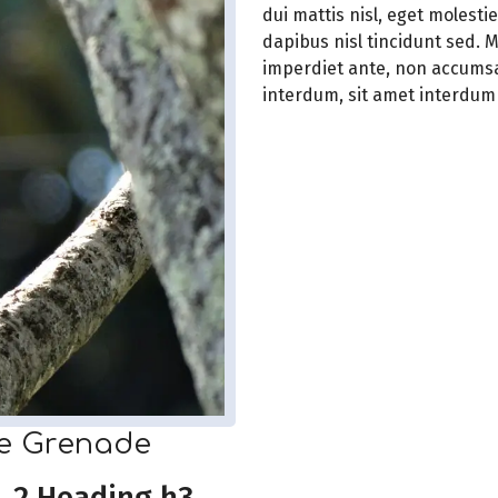
dui mattis nisl, eget molestie
dapibus nisl tincidunt sed. Ma
imperdiet ante, non accumsa
interdum, sit amet interdum 
re Grenade
2 Heading h3