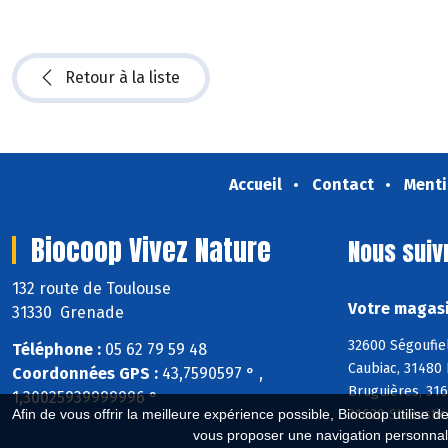
Retour à la liste
Accueil
Contact
Menti
Biocoop Vivez Nature
Nous suiv
132 route de Toulouse
Votre magasi
31330 Grenade
32600 Ségoufiel
Téléphone :
05 62 79 59 48
Caubiac, 31480 
Coordonnées GPS :
43,7590597 ° ,
Bruguières, 316
1,30025939999996 °
31620 St-Rustic
Afin de vous offrir la meilleure expérience possible, Biocoop utilise d
vous proposer une navigation personnal