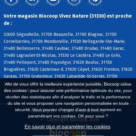
Votre magasin Biocoop Vivez Nature (31330) est proche
de :
32600 Ségoufielle, 31700 Beauzelle, 31700 Blagnac, 31700
Cornebarrieu, 31700 Mondonville, 31530 Bellegarde-Ste-Marie,
31480 Bellesserre, 31480 Caubiac, 31480 Drudas, 31480 Garac,
31480 Lagraulet-St-Nicolas, 31530 Le Castéra, 31480 Le Grès,
31480 Pelleport, 31480 Puysségur, 31620 Bouloc, 31150
Bruguières, 31620 Castelnau-d, 31620 Cépet, 31620 Fronton, 31620
Gargas, 31150 Gratentour, 31620 Labastide-St-Sernin, 31150
Lespinasse, 31790 St-Jory, 31620 St-Rustice, 31790 St-Sauveur,
Afin de vous offrir la meilleure expérience possible, Biocoop utilise
31340 Vacquiers, 31380 Villariès, 31620 Villaudric
des cookies : pour assurer une performance optimale du site, pour
récolter des statistiques afin d'analyser le trafic et la performance
du site et vous proposer une navigation personnalisée en toute
sécurité. Vous pouvez changer d'avis à tout moment en
Biocoop.fr
Le réseau Biocoop
paramétrant vos cookies. OK pour vous ?
Copyright Biocoop 2026
En savoir plus et paramétrer les cookies