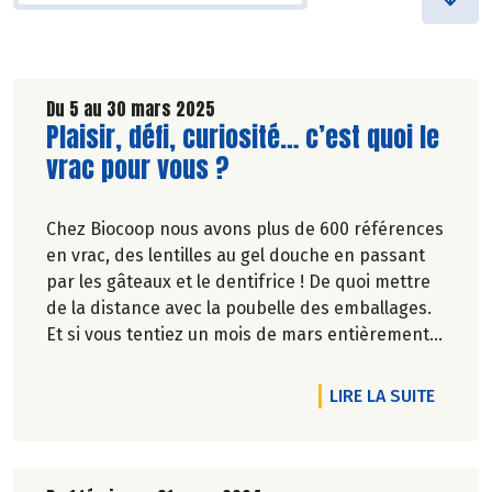
Du 5 au 30 mars 2025
Lire la suite de l'article
Plaisir, défi, curiosité… c’est quoi le
vrac pour vous ?
Chez Biocoop nous avons plus de 600 références
en vrac, des lentilles au gel douche en passant
par les gâteaux et le dentifrice ! De quoi mettre
de la distance avec la poubelle des emballages.
Et si vous tentiez un mois de mars entièrement
en vrac ?
DE L'A
LIRE LA SUITE