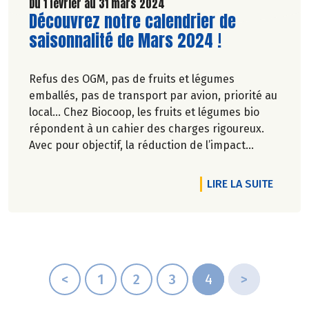
Du 1 février au 31 mars 2024
Lire la suite de l'article
Découvrez notre calendrier de
saisonnalité de Mars 2024 !
Refus des OGM, pas de fruits et légumes
emballés, pas de transport par avion, priorité au
local… Chez Biocoop, les fruits et légumes bio
répondent à un cahier des charges rigoureux.
Avec pour objectif, la réduction de l’impact
carbone et la préservation de
l’environnement. Parce que manger des produits
DE L'A
LIRE LA SUITE
de qualité rime avec respect de la saisonnalité,
Biocoop a élaboré un calendrier de saisonnalité
pour ses fruits et légumes bio.
Découvrez celui de Mars 2024 !
<
1
2
3
4
>