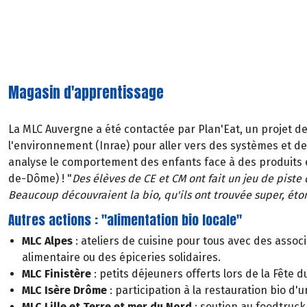
Magasin d'apprentissage
La MLC Auvergne a été contactée par Plan'Eat, un projet de
l'environnement (Inrae) pour aller vers des systèmes et de
analyse le comportement des enfants face à des produits e
de-Dôme) ! "
Des élèves de CE et CM ont fait un jeu de pist
Beaucoup découvraient la bio, qu'ils ont trouvée super, éton
Autres actions : "alimentation bio locale"
MLC Alpes
: ateliers de cuisine pour tous avec des associ
alimentaire ou des épiceries solidaires.
MLC Finistère
: petits déjeuners offerts lors de la Fête du
MLC Isère Drôme
: participation à la restauration bio d'u
MLC Lille et Terre et mer du Nord
: soutien au foodtruck