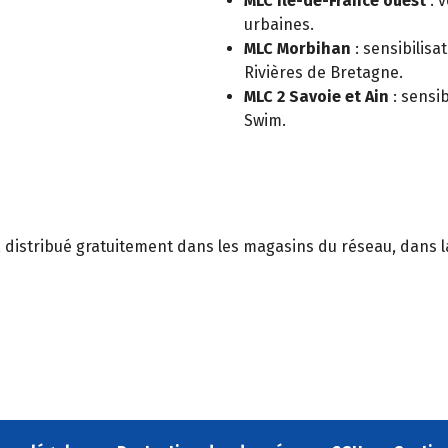
MLC Île-de-France ouest
: v
urbaines.
MLC Morbihan
: sensibilis
Rivières de Bretagne.
MLC 2 Savoie et Ain
: sensib
Swim.
, distribué gratuitement dans les magasins du réseau, dans la