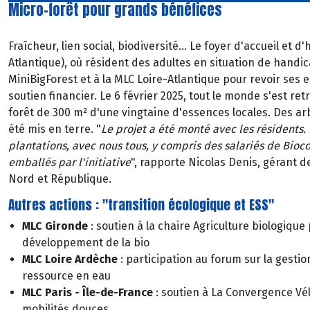
Micro-forêt pour grands bénéfices
Fraîcheur, lien social, biodiversité... Le foyer d'accueil et
Atlantique), où résident des adultes en situation de handica
MiniBigForest et à la MLC Loire-Atlantique pour revoir ses 
soutien financier. Le 6 février 2025, tout le monde s'est re
forêt de 300 m² d'une vingtaine d'essences locales. Des ar
été mis en terre. "
Le projet a été monté avec les résidents. 
plantations, avec nous tous, y compris des salariés de Bioc
emballés par l'initiative
", rapporte Nicolas Denis, gérant
Nord et République.
Autres actions : "transition écologique et ESS"
MLC Gironde
: soutien à la chaire Agriculture biologiqu
développement de la bio
MLC Loire Ardèche
: participation au forum sur la gestio
ressource en eau
MLC Paris - Île-de-France
: soutien à La Convergence Vél
mobilités douces