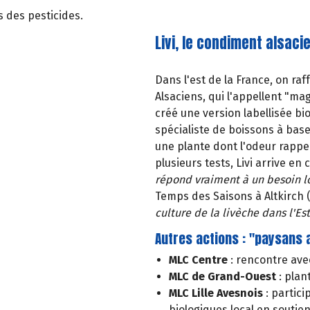
s des pesticides.
Livi, le condiment alsaci
Dans l'est de la France, on ra
Alsaciens, qui l'appellent "magu
créé une version labellisée bi
spécialiste de boissons à bas
une plante dont l'odeur rappell
plusieurs tests, Livi arrive e
répond vraiment à un besoin l
Temps des Saisons à Altkirch 
culture de la livèche dans l'Est
Autres actions : "paysans 
MLC Centre
: rencontre ave
MLC de Grand-Ouest
: plan
MLC Lille Avesnois
: partic
biologiques local en soutien