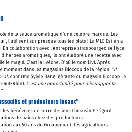
en
ffole de la sauce aromatique d'une célèbre marque. Les
i", l'utilisent sur presque tous les plats ! La MLC Est en a
o. En collaboration avec l'entreprise strasbourgeoise Hyca,
e d'herbes aromatiques, ils ont élaboré une recette avec
e le magui. C'est la livèche. D'où le nom Livi. Après
n ce moment dans les magasins Biocoop de la région. "
Il
ocal,
confirme Sylvie Bang, gérante du magasin Biocoop Le
(Haut-Rhin).
C'est une opportunité pour développer la
.
"
associés et producteurs locaux"
c les bénévoles de Terre de liens Limousin Périgord.
tations de haies chez des producteurs.
ipation aux 50 ans du Groupement des agriculteurs
 à la bio