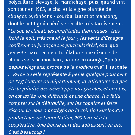
polyculture-élevage, le maraîchage, puis, quand vint
son tour en 1985, le chai et la vigne plantée de
cépages pyrénéens - courbu, lauzet et manseng,
dont le petit grain aéré se récolte très tardivement.
"
Le sol, le climat, les amplitudes thermiques - très
froid la nuit, très chaud le jour -, les vents d'Espagne
confèrent au jurançon ses particularités
", explique
Jean-Bernard Larrieu. Lui élabore une dizaine de
blancs secs ou moelleux, nature ou orange, "
en bio
depuis vingt ans, proche de la biodynamie
". Il raconte
: "
Parce qu'elle représente à peine quelque pour cent
de l'agriculture du département, la viticulture n'a pas
été la priorité des développeurs agricoles, et en plus,
on est isolés. Une difficulté et une chance. Il a fallu
compter sur la débrouille, sur les copains et faire
réseau. Ça nous a protégés de la chimie ! Sur les 300
producteurs de l'appellation, 200 livrent à la
coopérative. Une bonne part des autres sont en bio.
C'est beaucoup !
"