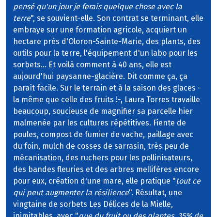
pensé qu'un jour je ferais quelque chose avec la
terre
", se souvient-elle. Son contrat se terminant, elle
embraye sur une formation agricole, acquiert un
hectare près d'Oloron-Sainte-Marie, des plants, des
outils pour la terre, l'équipement d'un labo pour les
sorbets... Et voilà comment à 40 ans, elle est
aujourd'hui paysanne-glacière. Dit comme ça, ça
paraît facile. Sur le terrain et à la saison des glaces -
la même que celle des fruits !-, Laura Torres travaille
beaucoup, soucieuse de magnifier sa parcelle hier
malmenée par les cultures répétitives. Fiente de
poules, compost de fumier de vache, paillage avec
du foin, mulch de cosses de sarrasin, très peu de
mécanisation, des ruchers pour les pollinisateurs,
des bandes fleuries et des arbres mellifères encore
pour eux, création d'une mare, elle pratique "
tout ce
qui peut augmenter la résilience
". Résultat, une
vingtaine de sorbets Les Délices de la Mielle,
inimitables, avec "
que du fruit ou des plantes, 35% de