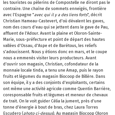
les touristes ou pèlerins de Compostelle ne diront pas le
contraire. Une chaîne de sommets enneigés, frontière
avec l'Espagne "
avec qui il y a des liens forts
", décrit
Christian Hameau-Castevert, d'où dévalent les gaves,
nom des cours d'eau qui se jettent dans le gave de Pau,
affluent de l'Adour. Avant la plaine et Oloron-Sainte-
Marie, sous-préfecture et point de départ des hautes
vallées d'Ossau, d'Aspe et de Barétous, les reliefs
s'adoucissent. Nous y étions donc en mars, et le coupe
nous a emmenés visiter leurs producteurs. Avant
d'ouvrir son magasin, Christian, cofondateur de la
monnaie locale tinda, a tenu une Amap, puis le rayon
fruits et légumes du magasin Biocoop de Billère. Dans
son équipe, il y a des conjoints d'exploitants, certains
ont même une activité agricole comme Quentin Barrière,
coresponsable fruits et légumes et meneur de chevaux
de trait. On le voit guider Célia la jument, près d'une
tonne d'énergie à bout de bras, chez Laura Torres
Escudero (
photo ci-dessus
). Au magasin Biocoop Oloron