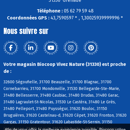
31330 Grenade
Téléphone :
05 62 79 59 48
Coordonnées GPS :
43,7590597 ° , 1,30025939999996 °
Nous suivre sur
Votre magasin Biocoop Vivez Nature (31330) est proche
de :
32600 Ségoufielle, 31700 Beauzelle, 31700 Blagnac, 31700
Cornebarrieu, 31700 Mondonville, 31530 Bellegarde-Ste-Marie,
31480 Bellesserre, 31480 Caubiac, 31480 Drudas, 31480 Garac,
31480 Lagraulet-St-Nicolas, 31530 Le Castéra, 31480 Le Grès,
31480 Pelleport, 31480 Puysségur, 31620 Bouloc, 31150
Bruguières, 31620 Castelnau-d, 31620 Cépet, 31620 Fronton, 31620
Gargas, 31150 Gratentour, 31620 Labastide-St-Sernin, 31150
Lespinasse, 31790 St-Jory, 31620 St-Rustice, 31790 St-Sauveur,
Afin de vous offrir la meilleure expérience possible, Biocoop utilise