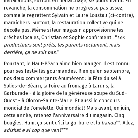
installations, surtout en maraîchage, se poursuivent. En
revanche, la consommation ne progresse pas assez,
comme le regrettent Sylvain et Laure Loustau (ci-contre),
maraîchers. Surtout, la restauration collective qui ne
décolle pas. Même si leur magasin approvisionne les
crèches locales, Christian et Sophie confirment : "
Les
producteurs sont prêts, les parents réclament, mais
derrière, ça ne suit pas.
"
Pourtant, le Haut-Béarn aime bien manger. Il est connu
pour ses festivités gourmandes. Rien qu'en septembre,
nos deux commerçants énumèrent : la Fête du sel à
Salies-de-Béarn, la Foire au fromage à Laruns, la
Garburade - à la gloire de la généreuse soupe du Sud-
Ouest - à Oloron-Sainte-Marie. Et aussi le concours
mondial de l'omelette. Oui mondial ! Mais avant, en juin,
cette année, retenez l'anniversaire du magasin. Cinq
bougies. Hum, ça sent d'ici la garbure et la
banda
**. Allez,
adishat e al cop que ven
!***