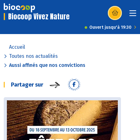
Biocoop Vivez Nature
(s’ouvre dans u
Ouvert jusqu'à 19:30
Accueil
Toutes nos actualités
Aussi affinés que nos convictions
Partager sur