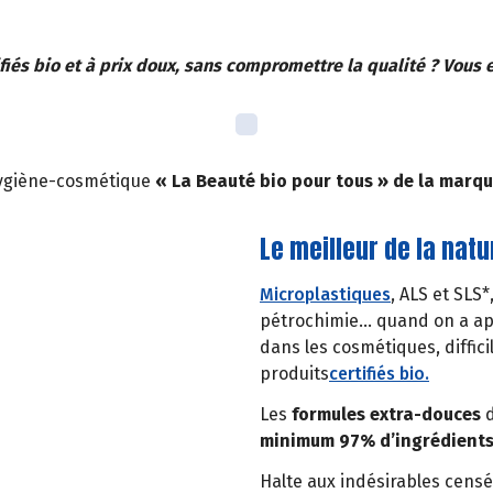
iés bio et à prix doux, sans compromettre la qualité ? Vous en
hygiène-cosmétique
« La Beauté bio pour tous » de la marq
Le meilleur de la natu
Microplastiques
, ALS et SLS*
pétrochimie… quand on a appr
dans les cosmétiques, diffici
produits
certifiés bio.
Les
formules extra-douces
d
minimum 97% d’ingrédients 
Halte aux indésirables censé