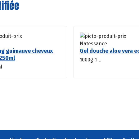
ifiée
Natessance
g guimauve cheveux
Gel douche aloe vera e
250ml
1000g
1 L
l