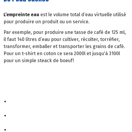
L’empreinte eau
est le volume total d’eau virtuelle utilisé
pour produire un produit ou un service.
Par exemple, pour produire une tasse de café de 125 ml,
il faut 140 litres d’eau pour cultiver, récolter, torréfier,
transformer, emballer et transporter les grains de café.
Pour un t-shirt en coton ce sera 2000l et jusqu'à 3100l
pour un simple steack de boeuf!
3 types d’eau
Pour mieux comprendre où passe toute cette eau, il faut
distinguer trois catégories :
L’eau verte :
l’eau de pluie absorbée par les sols et
utilisée par les cultures.
L’eau bleue :
l’eau prélevée dans les nappes et cours
d’eau pour l’irrigation.
L’eau grise :
l’eau nécessaire pour diluer les pollutions