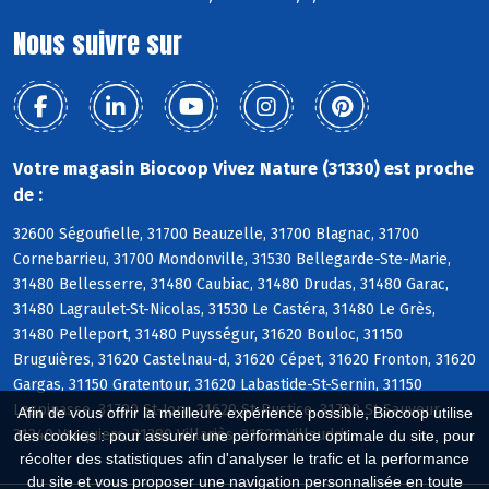
Nous suivre sur
Votre magasin Biocoop Vivez Nature (31330) est proche
de :
32600 Ségoufielle, 31700 Beauzelle, 31700 Blagnac, 31700
Cornebarrieu, 31700 Mondonville, 31530 Bellegarde-Ste-Marie,
31480 Bellesserre, 31480 Caubiac, 31480 Drudas, 31480 Garac,
31480 Lagraulet-St-Nicolas, 31530 Le Castéra, 31480 Le Grès,
31480 Pelleport, 31480 Puysségur, 31620 Bouloc, 31150
Bruguières, 31620 Castelnau-d, 31620 Cépet, 31620 Fronton, 31620
Gargas, 31150 Gratentour, 31620 Labastide-St-Sernin, 31150
Lespinasse, 31790 St-Jory, 31620 St-Rustice, 31790 St-Sauveur,
Afin de vous offrir la meilleure expérience possible, Biocoop utilise
31340 Vacquiers, 31380 Villariès, 31620 Villaudric
des cookies : pour assurer une performance optimale du site, pour
récolter des statistiques afin d'analyser le trafic et la performance
du site et vous proposer une navigation personnalisée en toute