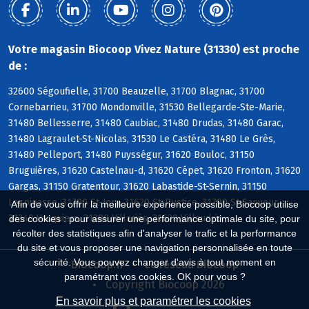
Votre magasin Biocoop Vivez Nature (31330) est proche
de :
32600 Ségoufielle, 31700 Beauzelle, 31700 Blagnac, 31700
Cornebarrieu, 31700 Mondonville, 31530 Bellegarde-Ste-Marie,
31480 Bellesserre, 31480 Caubiac, 31480 Drudas, 31480 Garac,
31480 Lagraulet-St-Nicolas, 31530 Le Castéra, 31480 Le Grès,
31480 Pelleport, 31480 Puysségur, 31620 Bouloc, 31150
Bruguières, 31620 Castelnau-d, 31620 Cépet, 31620 Fronton, 31620
Gargas, 31150 Gratentour, 31620 Labastide-St-Sernin, 31150
Lespinasse, 31790 St-Jory, 31620 St-Rustice, 31790 St-Sauveur,
Afin de vous offrir la meilleure expérience possible, Biocoop utilise
31340 Vacquiers, 31380 Villariès, 31620 Villaudric
des cookies : pour assurer une performance optimale du site, pour
récolter des statistiques afin d'analyser le trafic et la performance
du site et vous proposer une navigation personnalisée en toute
sécurité. Vous pouvez changer d'avis à tout moment en
Biocoop.fr
Le réseau Biocoop
paramétrant vos cookies. OK pour vous ?
Copyright Biocoop 2026
En savoir plus et paramétrer les cookies