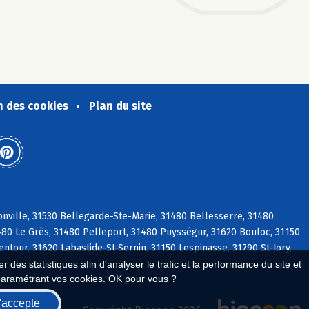
n des cookies
Plan du site
nville, 31530 Bellegarde-Ste-Marie, 31480 Bellesserre, 31480
1480 Le Grès, 31480 Pelleport, 31480 Puysségur, 31620 Bouloc, 31150
ntour, 31620 Labastide-St-Sernin, 31150 Lespinasse, 31790 St-Jory,
 des statistiques afin d'analyser le trafic et la performance du site et
paramétrant vos cookies. OK pour vous ?
'accepte