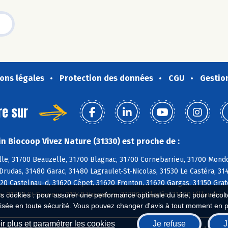
ons légales
Protection des données
CGU
Gestio
re sur
n Biocoop Vivez Nature (31330) est proche de :
le, 31700 Beauzelle, 31700 Blagnac, 31700 Cornebarrieu, 31700 Mondo
Drudas, 31480 Garac, 31480 Lagraulet-St-Nicolas, 31530 Le Castéra, 3
20 Castelnau-d, 31620 Cépet, 31620 Fronton, 31620 Gargas, 31150 Grate
e, 31790 St-Sauveur, 31340 Vacquiers, 31380 Villariès, 31620 Villaudric
es cookies : pour assurer une performance optimale du site, pour récolter
isée en toute sécurité. Vous pouvez changer d'avis à tout moment en 
r plus et paramétrer les cookies
Je refuse
J