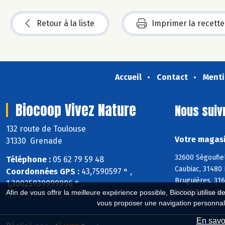
Retour à la liste
Imprimer la recette
Accueil
Contact
Menti
Biocoop Vivez Nature
Nous suiv
132 route de Toulouse
Votre magasi
31330 Grenade
32600 Ségoufiel
Téléphone :
05 62 79 59 48
Caubiac, 31480 
Coordonnées GPS :
43,7590597 ° ,
Bruguières, 316
1,30025939999996 °
31620 St-Rustic
Afin de vous offrir la meilleure expérience possible, Biocoop utilise d
vous proposer une navigation personnal
En savoi