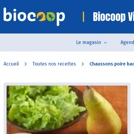
Biocoop V
Le magasin
Agen
Accueil
Toutes nos recettes
Chaussons poire ba