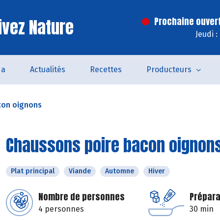
ivez Nature
Prochaine ouver
Jeudi 
da
Actualités
Recettes
Producteurs
con oignons
Chaussons poire bacon oignon
Plat principal
Viande
Automne
Hiver
Nombre de personnes
Prépara
4 personnes
30 min