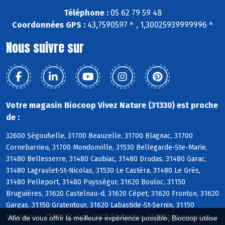
Téléphone :
05 62 79 59 48
Coordonnées GPS :
43,7590597 ° , 1,30025939999996 °
Nous suivre sur
Votre magasin Biocoop Vivez Nature (31330) est proche
de :
32600 Ségoufielle, 31700 Beauzelle, 31700 Blagnac, 31700
Cornebarrieu, 31700 Mondonville, 31530 Bellegarde-Ste-Marie,
31480 Bellesserre, 31480 Caubiac, 31480 Drudas, 31480 Garac,
31480 Lagraulet-St-Nicolas, 31530 Le Castéra, 31480 Le Grès,
31480 Pelleport, 31480 Puysségur, 31620 Bouloc, 31150
Bruguières, 31620 Castelnau-d, 31620 Cépet, 31620 Fronton, 31620
Gargas, 31150 Gratentour, 31620 Labastide-St-Sernin, 31150
Lespinasse, 31790 St-Jory, 31620 St-Rustice, 31790 St-Sauveur,
Afin de vous offrir la meilleure expérience possible, Biocoop utilise