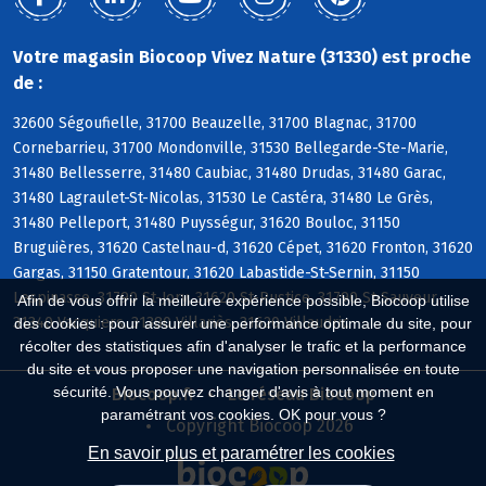
Votre magasin Biocoop Vivez Nature (31330) est proche
de :
32600 Ségoufielle, 31700 Beauzelle, 31700 Blagnac, 31700
Cornebarrieu, 31700 Mondonville, 31530 Bellegarde-Ste-Marie,
31480 Bellesserre, 31480 Caubiac, 31480 Drudas, 31480 Garac,
31480 Lagraulet-St-Nicolas, 31530 Le Castéra, 31480 Le Grès,
31480 Pelleport, 31480 Puysségur, 31620 Bouloc, 31150
Bruguières, 31620 Castelnau-d, 31620 Cépet, 31620 Fronton, 31620
Gargas, 31150 Gratentour, 31620 Labastide-St-Sernin, 31150
Lespinasse, 31790 St-Jory, 31620 St-Rustice, 31790 St-Sauveur,
Afin de vous offrir la meilleure expérience possible, Biocoop utilise
31340 Vacquiers, 31380 Villariès, 31620 Villaudric
des cookies : pour assurer une performance optimale du site, pour
récolter des statistiques afin d'analyser le trafic et la performance
du site et vous proposer une navigation personnalisée en toute
sécurité. Vous pouvez changer d'avis à tout moment en
Biocoop.fr
Le réseau Biocoop
paramétrant vos cookies. OK pour vous ?
Copyright Biocoop 2026
En savoir plus et paramétrer les cookies