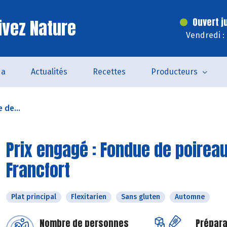
ivez Nature
Ouvert j
Vendredi :
da
Actualités
Recettes
Producteurs
 de...
Prix engagé : Fondue de poireau
Francfort
Plat principal
Flexitarien
Sans gluten
Automne
Nombre de personnes
Prépara