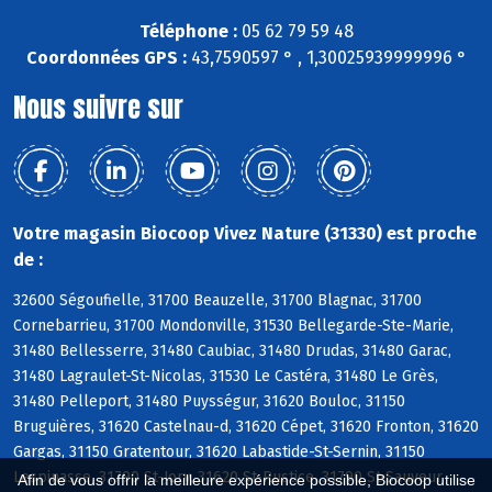
Téléphone :
05 62 79 59 48
Coordonnées GPS :
43,7590597 ° , 1,30025939999996 °
Nous suivre sur
Votre magasin Biocoop Vivez Nature (31330) est proche
de :
32600 Ségoufielle, 31700 Beauzelle, 31700 Blagnac, 31700
Cornebarrieu, 31700 Mondonville, 31530 Bellegarde-Ste-Marie,
31480 Bellesserre, 31480 Caubiac, 31480 Drudas, 31480 Garac,
31480 Lagraulet-St-Nicolas, 31530 Le Castéra, 31480 Le Grès,
31480 Pelleport, 31480 Puysségur, 31620 Bouloc, 31150
Bruguières, 31620 Castelnau-d, 31620 Cépet, 31620 Fronton, 31620
Gargas, 31150 Gratentour, 31620 Labastide-St-Sernin, 31150
Lespinasse, 31790 St-Jory, 31620 St-Rustice, 31790 St-Sauveur,
Afin de vous offrir la meilleure expérience possible, Biocoop utilise