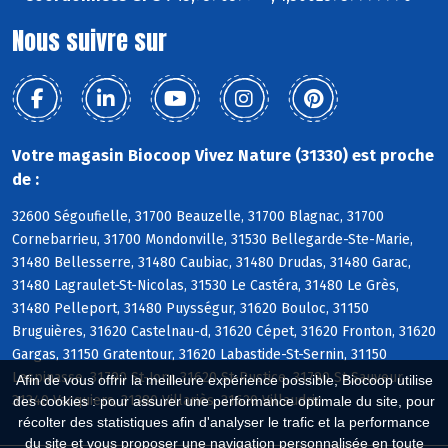
Nous suivre sur
Votre magasin Biocoop Vivez Nature (31330) est proche
de :
32600 Ségoufielle, 31700 Beauzelle, 31700 Blagnac, 31700
Cornebarrieu, 31700 Mondonville, 31530 Bellegarde-Ste-Marie,
31480 Bellesserre, 31480 Caubiac, 31480 Drudas, 31480 Garac,
31480 Lagraulet-St-Nicolas, 31530 Le Castéra, 31480 Le Grès,
31480 Pelleport, 31480 Puysségur, 31620 Bouloc, 31150
Bruguières, 31620 Castelnau-d, 31620 Cépet, 31620 Fronton, 31620
Gargas, 31150 Gratentour, 31620 Labastide-St-Sernin, 31150
Lespinasse, 31790 St-Jory, 31620 St-Rustice, 31790 St-Sauveur,
Afin de vous offrir la meilleure expérience possible, Biocoop utilise
31340 Vacquiers, 31380 Villariès, 31620 Villaudric
des cookies : pour assurer une performance optimale du site, pour
récolter des statistiques afin d'analyser le trafic et la performance
du site et vous proposer une navigation personnalisée en toute