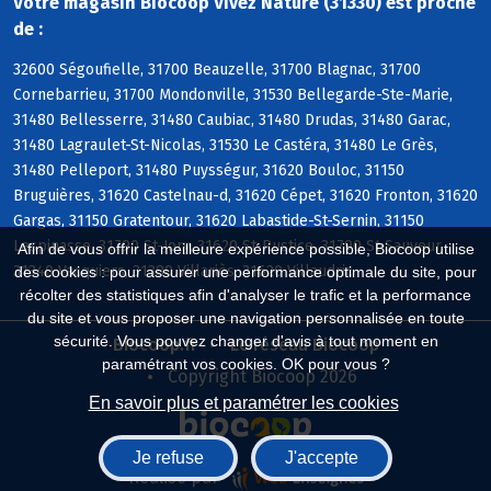
Votre magasin Biocoop Vivez Nature (31330) est proche
de :
32600 Ségoufielle, 31700 Beauzelle, 31700 Blagnac, 31700
Cornebarrieu, 31700 Mondonville, 31530 Bellegarde-Ste-Marie,
31480 Bellesserre, 31480 Caubiac, 31480 Drudas, 31480 Garac,
31480 Lagraulet-St-Nicolas, 31530 Le Castéra, 31480 Le Grès,
31480 Pelleport, 31480 Puysségur, 31620 Bouloc, 31150
Bruguières, 31620 Castelnau-d, 31620 Cépet, 31620 Fronton, 31620
Gargas, 31150 Gratentour, 31620 Labastide-St-Sernin, 31150
Lespinasse, 31790 St-Jory, 31620 St-Rustice, 31790 St-Sauveur,
Afin de vous offrir la meilleure expérience possible, Biocoop utilise
31340 Vacquiers, 31380 Villariès, 31620 Villaudric
des cookies : pour assurer une performance optimale du site, pour
récolter des statistiques afin d'analyser le trafic et la performance
du site et vous proposer une navigation personnalisée en toute
sécurité. Vous pouvez changer d'avis à tout moment en
Biocoop.fr
Le réseau Biocoop
paramétrant vos cookies. OK pour vous ?
Copyright Biocoop 2026
En savoir plus et paramétrer les cookies
Je refuse
J'accepte
Réalisé par