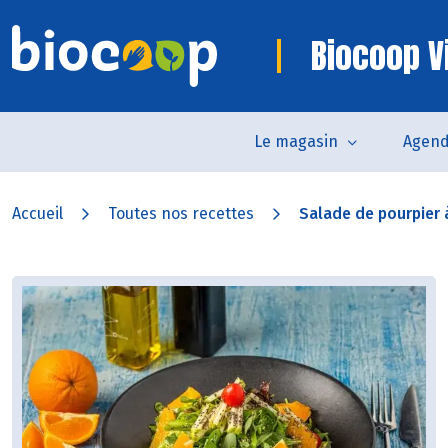
Biocoop V
Le magasin
Agen
Accueil
Toutes nos recettes
Salade de pourpier à