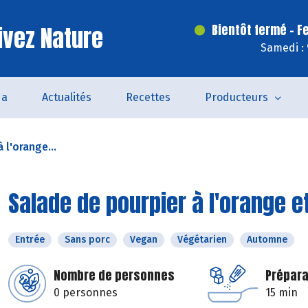
ivez Nature
Bientôt fermé - F
Samedi :
da
Actualités
Recettes
Producteurs
 l'orange...
Salade de pourpier à l'orange e
Entrée
Sans porc
Vegan
Végétarien
Automne
Nombre de personnes
Prépara
0 personnes
15 min