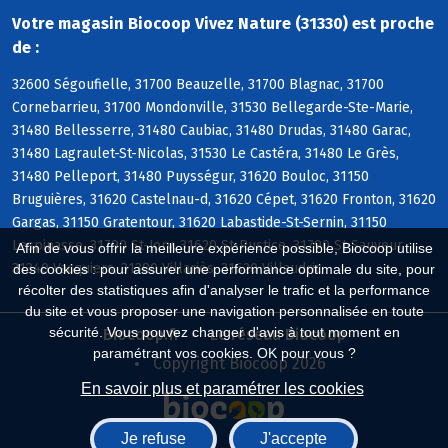
Votre magasin Biocoop Vivez Nature (31330) est proche
de :
32600 Ségoufielle, 31700 Beauzelle, 31700 Blagnac, 31700
Cornebarrieu, 31700 Mondonville, 31530 Bellegarde-Ste-Marie,
31480 Bellesserre, 31480 Caubiac, 31480 Drudas, 31480 Garac,
31480 Lagraulet-St-Nicolas, 31530 Le Castéra, 31480 Le Grès,
31480 Pelleport, 31480 Puysségur, 31620 Bouloc, 31150
Bruguières, 31620 Castelnau-d, 31620 Cépet, 31620 Fronton, 31620
Gargas, 31150 Gratentour, 31620 Labastide-St-Sernin, 31150
Lespinasse, 31790 St-Jory, 31620 St-Rustice, 31790 St-Sauveur,
Afin de vous offrir la meilleure expérience possible, Biocoop utilise
31340 Vacquiers, 31380 Villariès, 31620 Villaudric
des cookies : pour assurer une performance optimale du site, pour
récolter des statistiques afin d'analyser le trafic et la performance
du site et vous proposer une navigation personnalisée en toute
sécurité. Vous pouvez changer d'avis à tout moment en
Biocoop.fr
Le réseau Biocoop
paramétrant vos cookies. OK pour vous ?
Copyright Biocoop 2026
En savoir plus et paramétrer les cookies
Je refuse
J'accepte