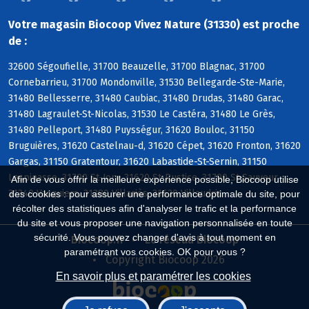
Votre magasin Biocoop Vivez Nature (31330) est proche
de :
32600 Ségoufielle, 31700 Beauzelle, 31700 Blagnac, 31700
Cornebarrieu, 31700 Mondonville, 31530 Bellegarde-Ste-Marie,
31480 Bellesserre, 31480 Caubiac, 31480 Drudas, 31480 Garac,
31480 Lagraulet-St-Nicolas, 31530 Le Castéra, 31480 Le Grès,
31480 Pelleport, 31480 Puysségur, 31620 Bouloc, 31150
Bruguières, 31620 Castelnau-d, 31620 Cépet, 31620 Fronton, 31620
Gargas, 31150 Gratentour, 31620 Labastide-St-Sernin, 31150
Lespinasse, 31790 St-Jory, 31620 St-Rustice, 31790 St-Sauveur,
Afin de vous offrir la meilleure expérience possible, Biocoop utilise
31340 Vacquiers, 31380 Villariès, 31620 Villaudric
des cookies : pour assurer une performance optimale du site, pour
récolter des statistiques afin d'analyser le trafic et la performance
du site et vous proposer une navigation personnalisée en toute
sécurité. Vous pouvez changer d'avis à tout moment en
Biocoop.fr
Le réseau Biocoop
paramétrant vos cookies. OK pour vous ?
Copyright Biocoop 2026
En savoir plus et paramétrer les cookies