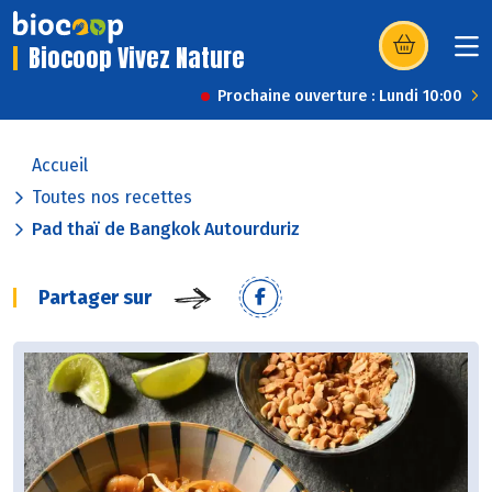
Biocoop Vivez Nature
(s’ouvre dans u
Prochaine ouverture : Lundi 10:00
Accueil
Toutes nos recettes
Pad thaï de Bangkok Autourduriz
Partager sur