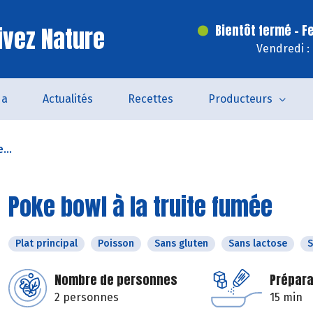
ivez Nature
Bientôt fermé - F
Vendredi :
da
Actualités
Recettes
Producteurs
...
Poke bowl à la truite fumée
Plat principal
Poisson
Sans gluten
Sans lactose
S
Nombre de personnes
Prépara
2 personnes
15 min