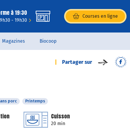
erme à 19:30
Courses en ligne
(s’ouvre dans une nouvelle fenêtr
 9h30 - 19h30
Magazines
Biocoop
Partager sur
ans porc
Printemps
tion
Cuisson
20 min