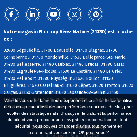
Votre magasin Biocoop Vivez Nature (31330) est proche
de :
32600 Ségoufielle, 31700 Beauzelle, 31700 Blagnac, 31700
Cornebarrieu, 31700 Mondonville, 31530 Bellegarde-Ste-Marie,
31480 Bellesserre, 31480 Caubiac, 31480 Drudas, 31480 Garac,
31480 Lagraulet-St-Nicolas, 31530 Le Castéra, 31480 Le Grès,
31480 Pelleport, 31480 Puysségur, 31620 Bouloc, 31150
Bruguières, 31620 Castelnau-d, 31620 Cépet, 31620 Fronton, 31620
Gargas, 31150 Gratentour, 31620 Labastide-St-Sernin, 31150
Lespinasse, 31790 St-Jory, 31620 St-Rustice, 31790 St-Sauveur,
Afin de vous offrir la meilleure expérience possible, Biocoop utilise
31340 Vacquiers, 31380 Villariès, 31620 Villaudric
des cookies : pour assurer une performance optimale du site, pour
récolter des statistiques afin d'analyser le trafic et la performance
du site et vous proposer une navigation personnalisée en toute
sécurité. Vous pouvez changer d'avis à tout moment en
Biocoop.fr
Le réseau Biocoop
paramétrant vos cookies. OK pour vous ?
Copyright Biocoop 2026