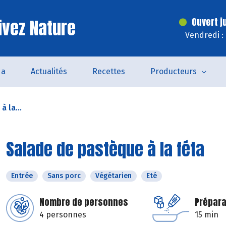
ivez Nature
Ouvert j
Vendredi :
da
Actualités
Recettes
Producteurs
 la...
Salade de pastèque à la féta
Entrée
Sans porc
Végétarien
Eté
Nombre de personnes
Prépara
4 personnes
15 min