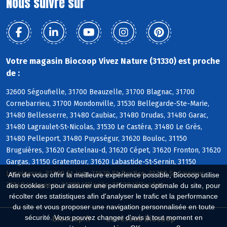
Nous suivre sur
Votre magasin Biocoop Vivez Nature (31330) est proche
de :
32600 Ségoufielle, 31700 Beauzelle, 31700 Blagnac, 31700
Cornebarrieu, 31700 Mondonville, 31530 Bellegarde-Ste-Marie,
31480 Bellesserre, 31480 Caubiac, 31480 Drudas, 31480 Garac,
31480 Lagraulet-St-Nicolas, 31530 Le Castéra, 31480 Le Grès,
31480 Pelleport, 31480 Puysségur, 31620 Bouloc, 31150
Bruguières, 31620 Castelnau-d, 31620 Cépet, 31620 Fronton, 31620
Gargas, 31150 Gratentour, 31620 Labastide-St-Sernin, 31150
Lespinasse, 31790 St-Jory, 31620 St-Rustice, 31790 St-Sauveur,
Afin de vous offrir la meilleure expérience possible, Biocoop utilise
31340 Vacquiers, 31380 Villariès, 31620 Villaudric
des cookies : pour assurer une performance optimale du site, pour
récolter des statistiques afin d'analyser le trafic et la performance
du site et vous proposer une navigation personnalisée en toute
sécurité. Vous pouvez changer d'avis à tout moment en
Biocoop.fr
Le réseau Biocoop